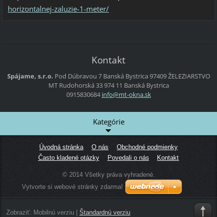
horizontalnej-zaluzie-1-meter/
Kontakt
Spájame, s.r.o.
Pod Dúbravou 7
Banská Bystrica
97409
ŽELEZIARSTVO
MT
Rudohorská 33
974 11 Banská Bystrica
0915830684
info@mt-
okna.sk
Kategórie
Úvodná stránka
O nás
Obchodné podmienky
Často kladené otázky
Povedali o nás
Kontakt
© 2014 Všetky práva vyhradené.
Vytvorte si webové stránky zdarma!
Zobraziť:
Mobilnú verziu
|
Štandardnú verziu