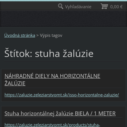
Vyhľadávanie
0,00 €
Úvodná stránka
>
Výpis tagov
Štítok: stuha žalúzie
NÁHRADNÉ DIELY NA HORIZONTÁLNE
ŽALÚZIE
https://zaluzie.zeleziarstvomt.sk/isso-horizontalne-zaluzie/
Stuha horizontálnej žalúzie BIELA / 1 METER
https://zaluzie.zeleziarstvomt.sk/products/stuha-