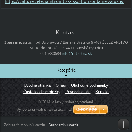
https://zaluzie.zeleziarstvomt.sk/isso-horizontalne-zaluzie/
Kontakt
Spájame, s.r.o.
Pod Dúbravou 7
Banská Bystrica
97409
ŽELEZIARSTVO
MT
Rudohorská 33
974 11 Banská Bystrica
0915830684
info@mt-
okna.sk
Kategórie
Úvodná stránka
O nás
Obchodné podmienky
Často kladené otázky
Povedali o nás
Kontakt
© 2014 Všetky práva vyhradené.
Vytvorte si web stránku zdarma!
Zobraziť:
Mobilnú verziu
|
Štandardnú verziu